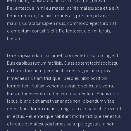
leo mauris, consectetur id ipsum sit amet, fergiat.
Pellentesque in mi eu massa lacinia malesuada et a elit.
Donec urna ex, lacinia in purus ac, pretium pulvinar
mauris. Curabitur sapien risus, commodo eget turpis at,
elementum convallis elit. Pellentesque enim turpis,
hendrerit.
Lorem ipsum dolor sit amet, consectetur adipiscing elit.
Duis dapibus rutrum facilisis. Class aptent taciti sociosqu
ad litora torquent per conubia nostra, per inceptos
himenaeos. Etiam tristique libero eu nibh porttitor
fermentum. Nullam venenatis erat id vehicula viverra.
Nunc ultrices eros ut ultricies condimentum. Mauris risus
lacus, blandit sit amet venenatis non, bibendum vitae
dolor. Nunc lorem mauris, fringilla in aliquam at, euismod
in lectus. Pellentesque habitant morbi tristique senectus
et netus et malesuada fames ac turpis egestas. In non