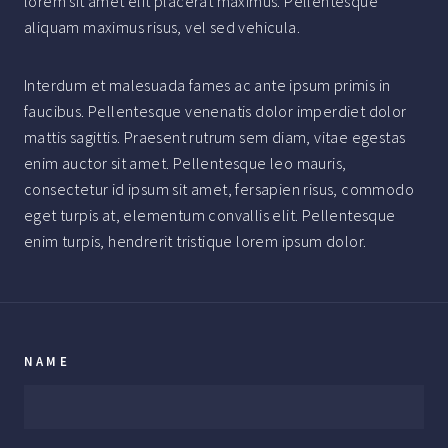
lorem sit amet elit placerat maximus. Pellentesque
aliquam maximus risus, vel sed vehicula.
Interdum et malesuada fames ac ante ipsum primis in
faucibus. Pellentesque venenatis dolor imperdiet dolor
mattis sagittis. Praesent rutrum sem diam, vitae egestas
enim auctor sit amet. Pellentesque leo mauris,
consectetur id ipsum sit amet, fersapien risus, commodo
eget turpis at, elementum convallis elit. Pellentesque
enim turpis, hendrerit tristique lorem ipsum dolor.
NAME